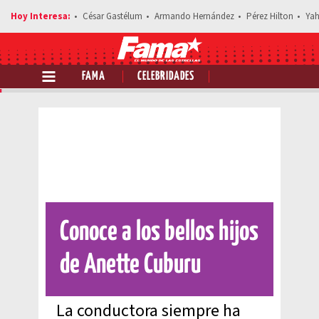
César Gastélum
Armando Hernández
Pérez Hilton
Yah
FAMA
CELEBRIDADES
Comparte esta noticia
Conoce a los bellos hijos
de Anette Cuburu
La conductora siempre ha