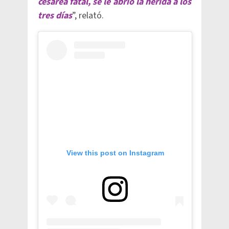
cesárea fatal, se le abrió la herida a los
tres días
”, relató.
View this post on Instagram