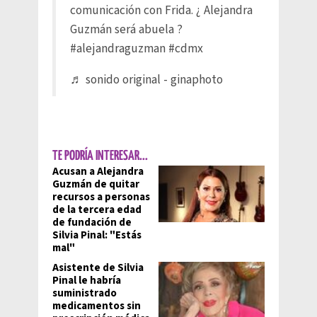
comunicación con Frida. ¿ Alejandra
Guzmán será abuela ?
#alejandraguzman
#cdmx
♬ sonido original - ginaphoto
TE PODRÍA INTERESAR...
Acusan a Alejandra
Guzmán de quitar
recursos a personas
de la tercera edad
de fundación de
Silvia Pinal: "Estás
mal"
Asistente de Silvia
Pinal le habría
suministrado
medicamentos sin