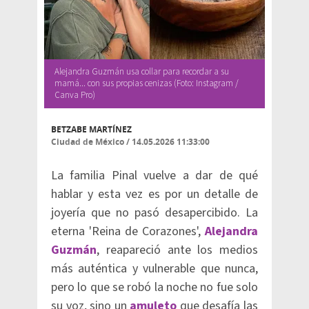
Alejandra Guzmán usa collar para recordar a su
mamá... con sus propias cenizas (Foto: Instagram /
Canva Pro)
BETZABE MARTÍNEZ
Ciudad de México
/
14.05.2026 11:33:00
La familia Pinal vuelve a dar de qué
hablar y esta vez es por un detalle de
joyería que no pasó desapercibido. La
eterna 'Reina de Corazones',
Alejandra
Guzmán
, reapareció ante los medios
más auténtica y vulnerable que nunca,
pero lo que se robó la noche no fue solo
su voz, sino un
amuleto
que desafía las