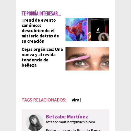
TE PODRÍA INTERESAR...
Trend de evento
canónico:
descubriendo el
misterio detrás de
su creación
Cejas orgánicas: Una
nueva y atrevida
tendencia de
belleza
TAGS RELACIONADOS:
viral
Betzabe Martínez
betzabe.martinez@milenio.com
Editora senior de Revista Fama.