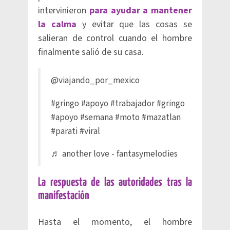
intervinieron
para ayudar a mantener
la calma
y evitar que las cosas se
salieran de control cuando el hombre
finalmente salió de su casa.
@viajando_por_mexico
#gringo
#apoyo
#trabajador
#gringo
#apoyo
#semana
#moto
#mazatlan
#parati
#viral
♬ another love - fantasymelodies
La respuesta de las autoridades tras la
manifestación
Hasta el momento, el hombre