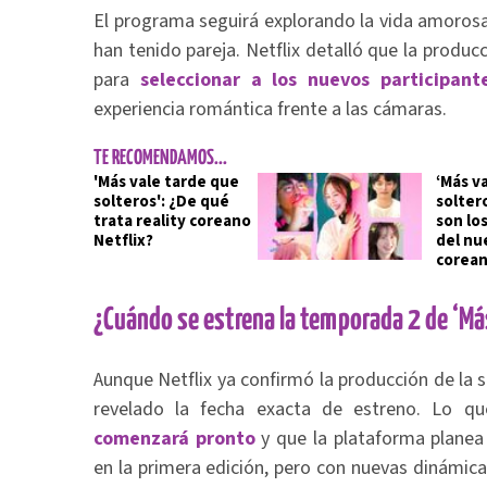
El programa seguirá explorando la vida amoros
han tenido pareja. Netflix detalló que la produc
para
seleccionar a los nuevos participant
experiencia romántica frente a las cámaras.
TE RECOMENDAMOS...
'Más vale tarde que
‘Más v
solteros': ¿De qué
solter
trata reality coreano
son lo
Netflix?
del nu
corean
¿Cuándo se estrena la temporada 2 de ‘Más
Aunque Netflix ya confirmó la producción de la
revelado la fecha exacta de estreno. Lo q
comenzará pronto
y que la plataforma plane
en la primera edición, pero con nuevas dinámic