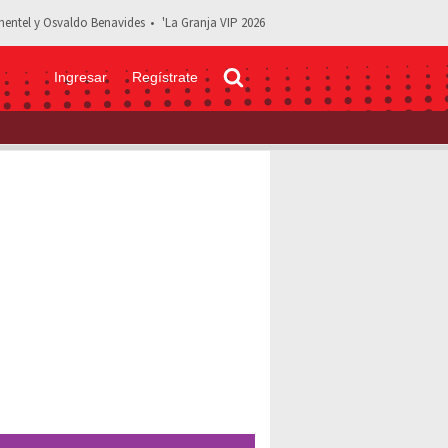
entel y Osvaldo Benavides
'La Granja VIP 2026
Ingresar
Regístrate
tendrá segunda temporada! Te contamos aquí todos los detalles