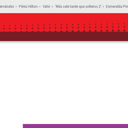
ernández
Pérez Hilton
Yahir
'Más vale tarde que solteros 2'
Esmeralda Pim
Estás leyendo: ¡‘Más vale tarde que solteros’ 