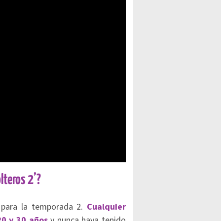
lteros 2’?
g para la temporada 2.
Cualquier
20 y 30 años
y nunca haya tenido