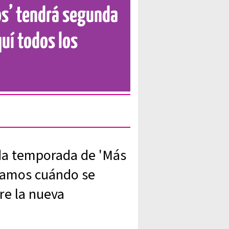
os’ tendrá segunda
uí todos los
nda temporada de 'Más
ntamos cuándo se
re la nueva