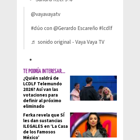
@vayavayatv
#dúo
con @Gerardo Escareño
#lcdlf
♬ sonido original - Vaya Vaya TV
TE PODRÍA INTERESAR...
¿Quién saldrá de
LCDLF Telemundo
2026? Así van las
votaciones para
definir al próximo
eliminado
Ferka revela que SÍ
les dan sustancias
ILEGALES en ‘La Casa
de los Famosos
México’