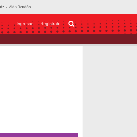
tz
Aldo Rendón
Ingresar
Regístrate
eyendo: Bienvenidos a Edén 2: Conoce a los actores y reparto