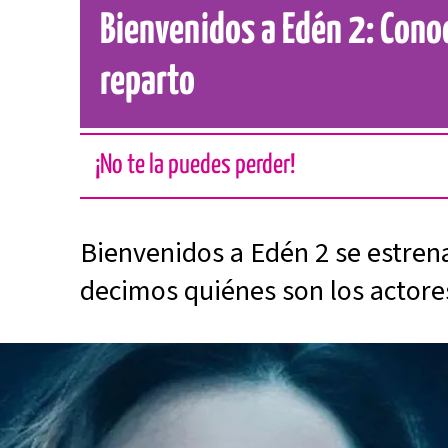
Bienvenidos a Edén 2: Conoc
reparto
¡No te la puedes perder!
Bienvenidos a Edén 2 se estrena 
decimos quiénes son los actores