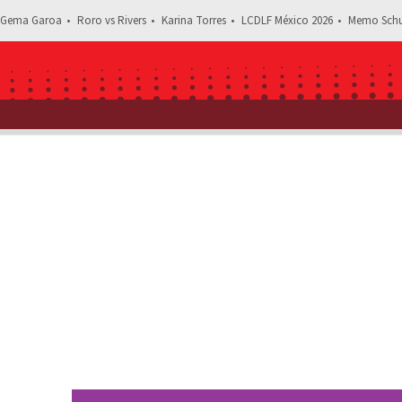
Gema Garoa
Roro vs Rivers
Karina Torres
LCDLF México 2026
Memo Schu
Estás l