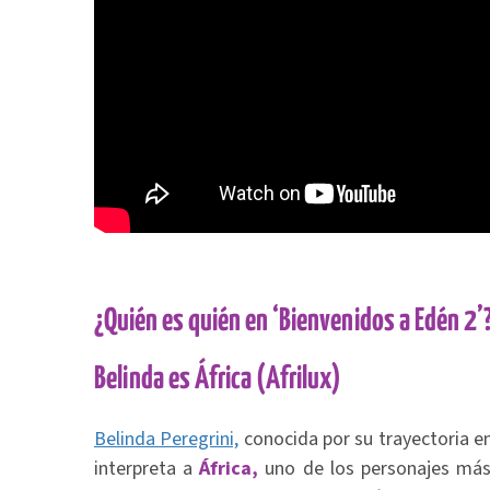
¿Quién es quién en ‘Bienvenidos a Edén 2’
Belinda es África (Afrilux)
Belinda Peregrini,
conocida por su trayectoria e
interpreta a
África,
uno de los personajes más