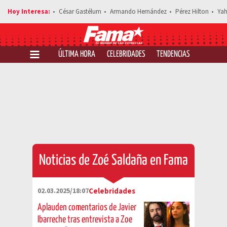
César Gastélum
Armando Hernández
Pérez Hilton
Yah
ÚLTIMA HORA
CELEBRIDADES
TENDENCIAS
SALUD Y 
Noticias de Zoé Saldaña en Fama
02.03.2025/18:07
Celebridades
Aplauden comentarios de Javier
Ibarreche tras entrevista a Zoe