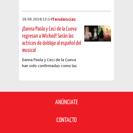
28.08.2024/13:14
Tendencias
¡Danna Paola y Ceci de la Cueva
regresan a Wicked! Serán las
actrices de doblaje al español del
musical
Danna Paola y Ceci de la Cueva
han sido confirmadas como las
voces en español latino para la
adaptación cinematográfica de
Wicked
ANÚNCIATE
CONTACTO