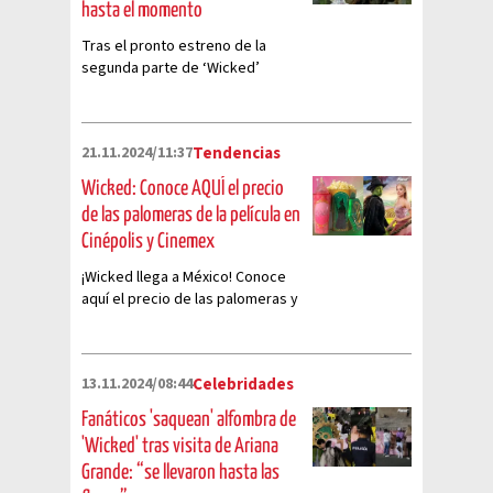
hasta el momento
Tras el pronto estreno de la
segunda parte de ‘Wicked’
muchos se preguntan si ya
preparan la tercera entrega
21.11.2024/11:37
Tendencias
Wicked: Conoce AQUÍ el precio
de las palomeras de la película en
Cinépolis y Cinemex
¡Wicked llega a México! Conoce
aquí el precio de las palomeras y
vasos coleccionables de la
película de Ariana Grande.
13.11.2024/08:44
Celebridades
Fanáticos 'saquean' alfombra de
'Wicked' tras visita de Ariana
Grande: “se llevaron hasta las