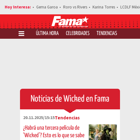
Gema Garoa
Roro vs Rivers
Karina Torres
LCDLF Méxi
ÚLTIMA HORA
CELEBRIDADES
TENDENCIAS
SALUD Y 
Noticias de Wicked en Fama
20.11.2025/15:15
Tendencias
¿Habrá una tercera película de
‘Wicked’? Esto es lo que se sabe