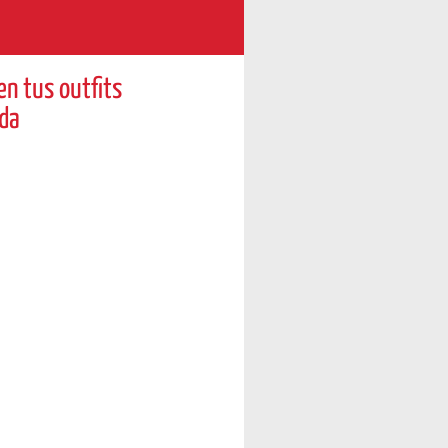
en tus outfits
oda