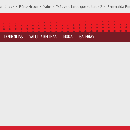
ernández
Pérez Hilton
Yahir
'Más vale tarde que solteros 2'
Esmeralda Pim
TENDENCIAS
SALUD Y BELLEZA
MODA
GALERÍAS