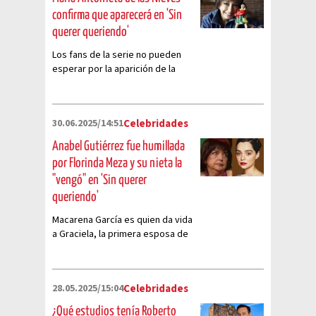
confirma que aparecerá en 'Sin
querer queriendo'
Los fans de la serie no pueden
esperar por la aparición de la
actriz en la serie biográfica de
Chespirito
30.06.2025/14:51
Celebridades
Anabel Gutiérrez fue humillada
por Florinda Meza y su nieta la
"vengó" en 'Sin querer
queriendo'
Macarena García es quien da vida
a Graciela, la primera esposa de
‘Chespirito’ en su serie
biográfica
28.05.2025/15:04
Celebridades
¿Qué estudios tenía Roberto