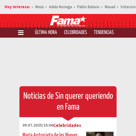
Messi
Adela Noriega
Pablo Balario
Masad
Votacion
ÚLTIMA HORA
CELEBRIDADES
TENDENCIAS
SALUD Y 
Noticias de Sin querer queriendo
en Fama
09.07.2025/15:06
Celebridades
María Antonieta de las Nieves