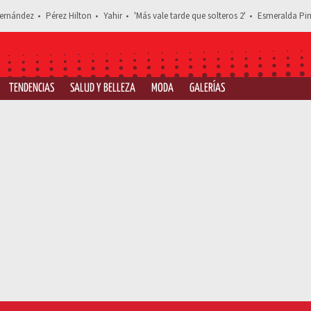
ernández
Pérez Hilton
Yahir
'Más vale tarde que solteros 2'
Esmeralda Pim
TENDENCIAS
SALUD Y BELLEZA
MODA
GALERÍAS