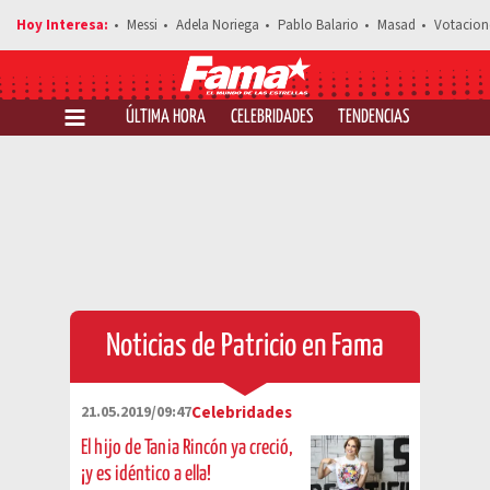
Messi
Adela Noriega
Pablo Balario
Masad
Votacion
ÚLTIMA HORA
CELEBRIDADES
TENDENCIAS
SALUD Y 
Noticias de Patricio en Fama
21.05.2019/09:47
Celebridades
El hijo de Tania Rincón ya creció,
¡y es idéntico a ella!