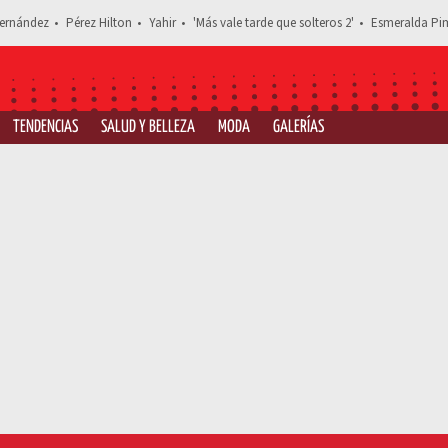
ernández
Pérez Hilton
Yahir
'Más vale tarde que solteros 2'
Esmeralda Pim
TENDENCIAS
SALUD Y BELLEZA
MODA
GALERÍAS