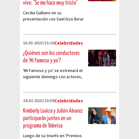
vivo: "Se me hace muy triste"
Cecilia Galliano en su
presentación con Sael hizo llorar
a Kimberly Loaiza en el programa
"Mi famoso y yo" y aquí te
decimos el motivo
16.03.2023/11:10
Celebridades
¿Quiénes son los conductores
de 'Mi Famoso y yo'?
'Mi Famoso y yo' se estrenará el
siguiente domingo con actores,
cantantes y FAMOSOS
influencers.
24.02.2023/15:59
Celebridades
Kimberly Loaiza y Julión Álvarez
participarán juntos en un
programa de Televisa
Luego de su triunfo en 'Premios