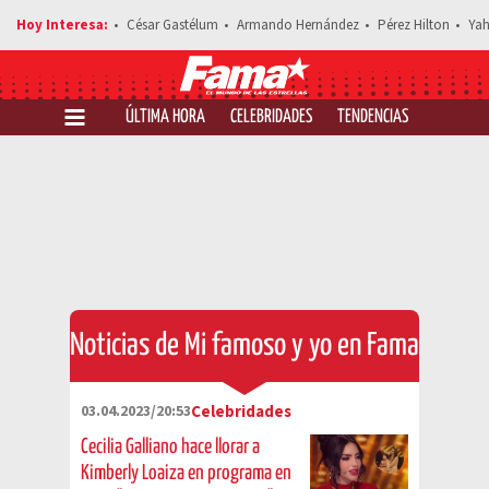
César Gastélum
Armando Hernández
Pérez Hilton
Yah
ÚLTIMA HORA
CELEBRIDADES
TENDENCIAS
SALUD Y 
Noticias de Mi famoso y yo en Fama
03.04.2023/20:53
Celebridades
Cecilia Galliano hace llorar a
Kimberly Loaiza en programa en