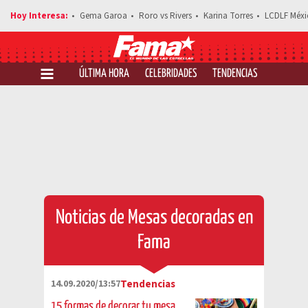
Gema Garoa
Roro vs Rivers
Karina Torres
LCDLF Méxi
ÚLTIMA HORA
CELEBRIDADES
TENDENCIAS
SALUD Y 
Noticias de Mesas decoradas en
Fama
14.09.2020/13:57
Tendencias
15 formas de decorar tu mesa