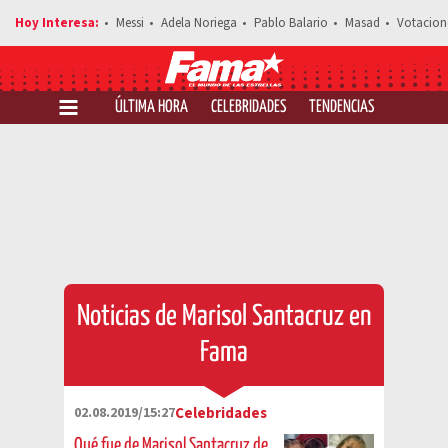
Messi
Adela Noriega
Pablo Balario
Masad
Votacion
ÚLTIMA HORA
CELEBRIDADES
TENDENCIAS
SALUD Y 
Noticias de Marisol Santacruz en
Fama
02.08.2019/15:27
Celebridades
Qué fue de Marisol Santacruz de