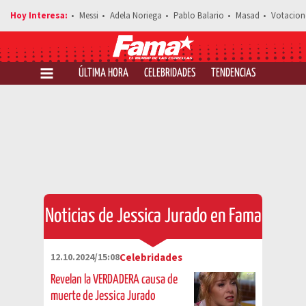
Messi
Adela Noriega
Pablo Balario
Masad
Votacion
ÚLTIMA HORA
CELEBRIDADES
TENDENCIAS
SALUD Y 
Noticias de Jessica Jurado en Fama
12.10.2024/15:08
Celebridades
Revelan la VERDADERA causa de
muerte de Jessica Jurado