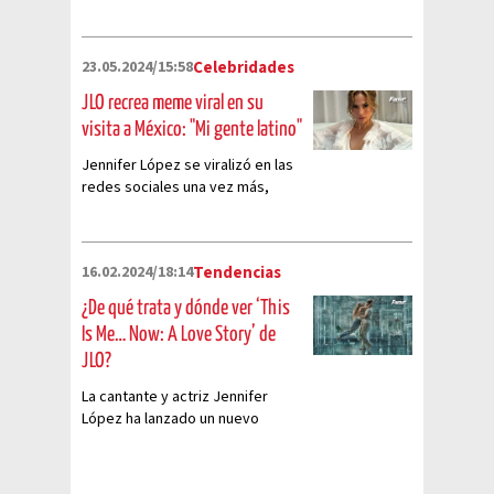
película ‘Atlas’ en plataformas
digitales
23.05.2024/15:58
Celebridades
JLO recrea meme viral en su
visita a México: "Mi gente latino"
Jennifer López se viralizó en las
redes sociales una vez más,
luego de pronunciar su
legendaria frase
16.02.2024/18:14
Tendencias
¿De qué trata y dónde ver ‘This
Is Me… Now: A Love Story’ de
JLO?
La cantante y actriz Jennifer
López ha lanzado un nuevo
proyecto que aborda su vida
sentimental