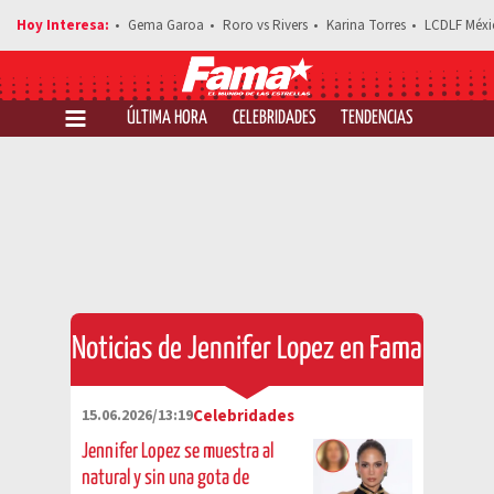
Gema Garoa
Roro vs Rivers
Karina Torres
LCDLF Méxi
ÚLTIMA HORA
CELEBRIDADES
TENDENCIAS
SALUD Y 
Noticias de Jennifer Lopez en Fama
15.06.2026/13:19
Celebridades
Jennifer Lopez se muestra al
natural y sin una gota de