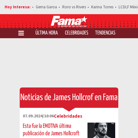
Gema Garoa
Roro vs Rivers
Karina Torres
LCDLF Méxi
ÚLTIMA HORA
CELEBRIDADES
TENDENCIAS
SALUD Y 
Noticias de James Hollcrof en Fama
07.09.2024/10:06
Celebridades
Esta fue la EMOTIVA última
publicación de James Hollcroft