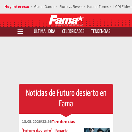
Gema Garoa
Roro vs Rivers
Karina Torres
LCDLF Méxi
ÚLTIMA HORA
CELEBRIDADES
TENDENCIAS
SALUD Y 
Noticias de Futuro desierto en
Fama
18.05.2026/13:56
Tendencias
‘Futuro desierto’: Reparto