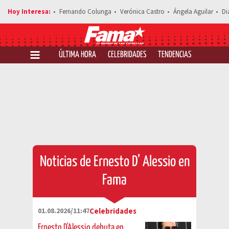
Fernando Colunga
Verónica Castro
Ángela Aguilar
Di
ÚLTIMA HORA
CELEBRIDADES
TENDENCIAS
SALUD Y 
Noticias de Ernesto D’ Alessio en
Fama
01.08.2026/11:47
Celebridades
Ernesto D'Alessio debuta en