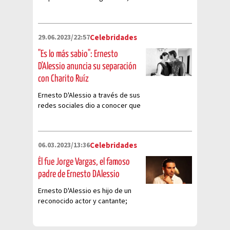
luego de presentar a su nueva
novia en redes sociales
29.06.2023/22:57
Celebridades
"Es lo más sabio": Ernesto
D'Alessio anuncia su separación
con Charito Ruíz
Ernesto D'Alessio a través de sus
redes sociales dio a conocer que
se separa de Charito Ruiz tras
más de 16 años de matrimonio
06.03.2023/13:36
Celebridades
Él fue Jorge Vargas, el famoso
padre de Ernesto DAlessio
Ernesto D'Alessio es hijo de un
reconocido actor y cantante;
esto tienes que conocer de
Jorge Vargas