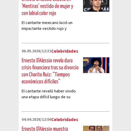
'Mentiras' vestido de mujer y
con labial color rojo
El cantante mexicano lució un
impactante vestido rojo y
guantes del mismo tono
06.05.2026/12:31
Celebridades
Ernesto D’Alessio revela dura
crisis financiera tras su divorcio
con Charito Ruiz: “Tiempos
económicos difíciles”
El cantante reveló haber vivido
una etapa difícil luego de su
divorcio con Charito Ruiz.
04.04.2026/12:56
Celebridades
Ernesto D’Alessio muestra