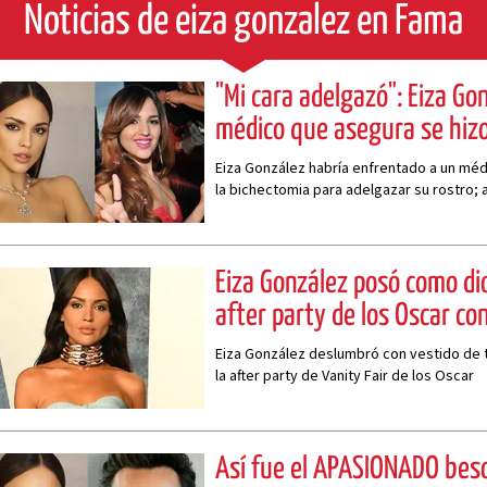
Noticias de eiza gonzalez en Fama
"Mi cara adelgazó": Eiza Go
médico que asegura se hiz
Eiza González habría enfrentado a un mé
la bichectomia para adelgazar su rostro;
procedimientos
Eiza González posó como dio
after party de los Oscar co
Eiza González deslumbró con vestido de 
la after party de Vanity Fair de los Oscar
Así fue el APASIONADO beso