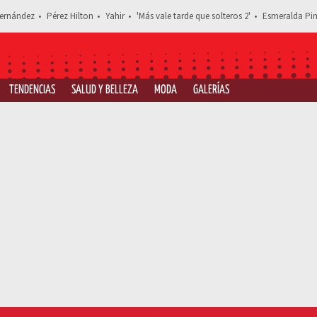
ernández
Pérez Hilton
Yahir
'Más vale tarde que solteros 2'
Esmeralda Pim
TENDENCIAS
SALUD Y BELLEZA
MODA
GALERÍAS