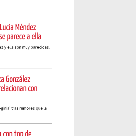
 Lucía Méndez
e parece a ella
z y ella son muy parecidas.
iza González
relacionan con
ginia' tras rumores que la
a con top de