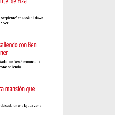
ente' de Eiza
a serpiente' en Dusk till dawn
ue ver
saliendo con Ben
nner
ptada con Ben Simmons, ex
estar saliendo
sta mansión que
ubicada en una lujosa zona