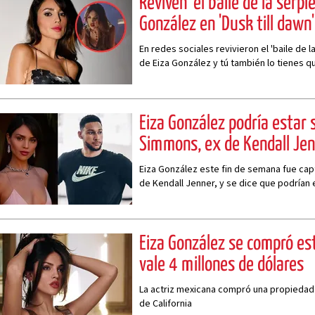
Reviven 'el baile de la serpi
González en 'Dusk till dawn'
En redes sociales revivieron el 'baile de l
de Eiza González y tú también lo tienes q
Eiza González podría estar 
Simmons, ex de Kendall Je
Eiza González este fin de semana fue ca
de Kendall Jenner, y se dice que podrían 
romanticamente
Eiza González se compró e
vale 4 millones de dólares
La actriz mexicana compró una propiedad 
de California