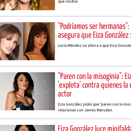
que recibió
"Podríamos ser hermanas":
asegura que Eiza González s
Lucía Méndez se aferra a que Eiza Gonzale
"Paren con la misoginia": E
'explota' contra quienes la 
actor
Eiza González pidió que 'paren con la miso
relacionan con James Marsden.
Eiza González luce minifald