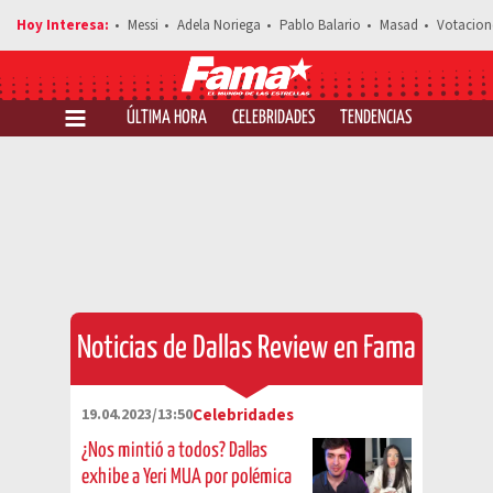
Messi
Adela Noriega
Pablo Balario
Masad
Votacion
ÚLTIMA HORA
CELEBRIDADES
TENDENCIAS
SALUD Y 
Noticias de Dallas Review en Fama
19.04.2023/13:50
Celebridades
¿Nos mintió a todos? Dallas
exhibe a Yeri MUA por polémica