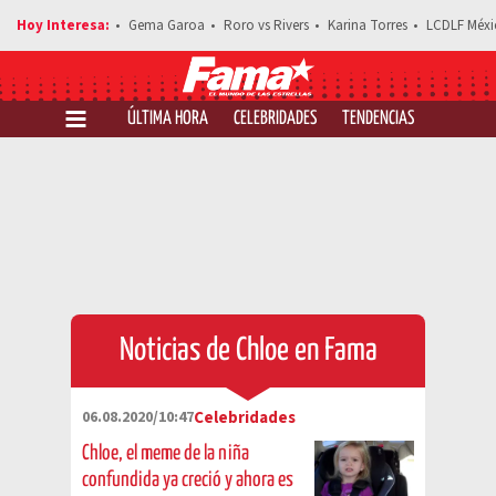
Gema Garoa
Roro vs Rivers
Karina Torres
LCDLF Méxi
ÚLTIMA HORA
CELEBRIDADES
TENDENCIAS
SALUD Y 
Noticias de Chloe en Fama
06.08.2020/10:47
Celebridades
Chloe, el meme de la niña
confundida ya creció y ahora es