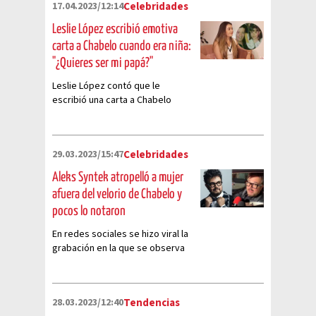
17.04.2023/12:14
Celebridades
Leslie López escribió emotiva
carta a Chabelo cuando era niña:
"¿Quieres ser mi papá?"
Leslie López contó que le
escribió una carta a Chabelo
cuando era niña en la cual le
pedía que fuera su papá
29.03.2023/15:47
Celebridades
Aleks Syntek atropelló a mujer
afuera del velorio de Chabelo y
pocos lo notaron
En redes sociales se hizo viral la
grabación en la que se observa
que el cantante no se preocupó
por lo ocurrido
28.03.2023/12:40
Tendencias