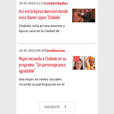
26.03.2023/11:12
Celebridades
Así era la lujosa mansión donde
vivía Xavier López 'Chabelo'
Chabelo vivía en una enorme y
lujosa casa en la Ciudad de
México en la cual organizaba
grandes fiestas. Así era por
dentro
26.03.2023/09:26
Tendencias
Mujer recuerda a Chabelo en su
programa: "Un personaje poco
agradable"
Una mujer en redes sociales
recordó su participación en el
programa"En Familia con
Chabelo" y dijo fue un personaje
"distante"
SIGUIENTE