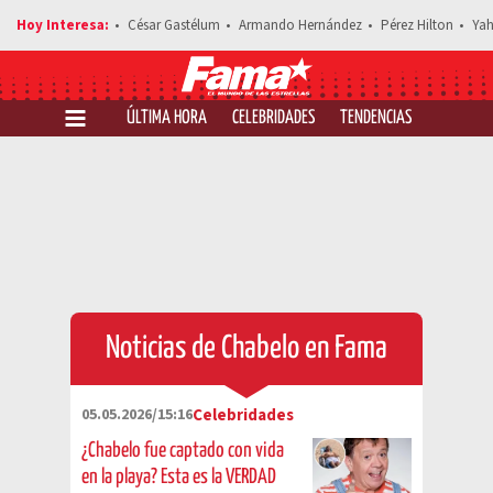
César Gastélum
Armando Hernández
Pérez Hilton
Yah
ÚLTIMA HORA
CELEBRIDADES
TENDENCIAS
SALUD Y 
Noticias de Chabelo en Fama
05.05.2026/15:16
Celebridades
¿Chabelo fue captado con vida
en la playa? Esta es la VERDAD