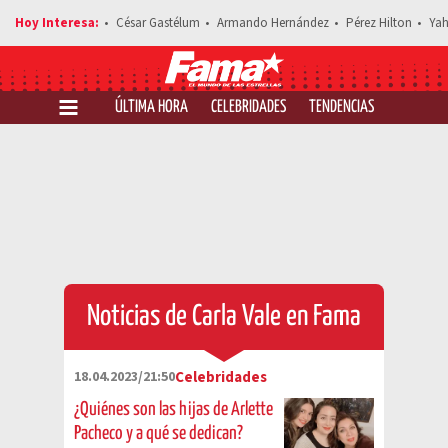
César Gastélum
Armando Hernández
Pérez Hilton
Yah
ÚLTIMA HORA
CELEBRIDADES
TENDENCIAS
SALUD Y 
Noticias de Carla Vale en Fama
18.04.2023/21:50
Celebridades
¿Quiénes son las hijas de Arlette
Pacheco y a qué se dedican?