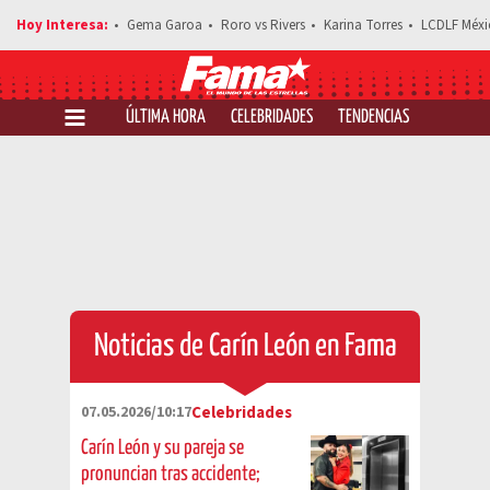
Gema Garoa
Roro vs Rivers
Karina Torres
LCDLF Méxi
ÚLTIMA HORA
CELEBRIDADES
TENDENCIAS
SALUD Y 
Noticias de Carín León en Fama
07.05.2026/10:17
Celebridades
Carín León y su pareja se
pronuncian tras accidente;