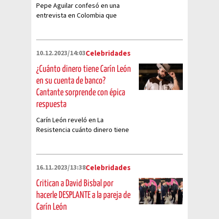
Pepe Aguilar confesó en una
entrevista en Colombia que
prefiere el estilo de Carín León
sobre el de su yerno, Christian
Nodal y te damos las razones
10.12.2023/14:03
Celebridades
¿Cuánto dinero tiene Carín León
en su cuenta de banco?
Cantante sorprende con épica
respuesta
Carín León reveló en La
Resistencia cuánto dinero tiene
en su cuenta de banco y se hizo
viral por su épica respuesta
16.11.2023/13:38
Celebridades
Critican a David Bisbal por
hacerle DESPLANTE a la pareja de
Carín León