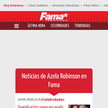
César Gastélum
Armando Hernández
Pérez Hilton
Yah
ÚLTIMA HORA
CELEBRIDADES
TENDENCIAS
SALUD Y 
Noticias de Azela Robinson en
Fama
24.09.2025/21:52
Celebridades
Querida actriz ruega por ayuda