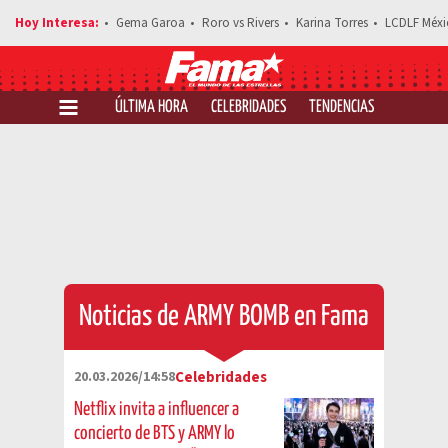
Gema Garoa
Roro vs Rivers
Karina Torres
LCDLF Méxi
ÚLTIMA HORA
CELEBRIDADES
TENDENCIAS
SALUD Y 
Noticias de ARMY BOMB en Fama
20.03.2026/14:58
Celebridades
Netflix invita a influencer a
concierto de BTS y ARMY lo