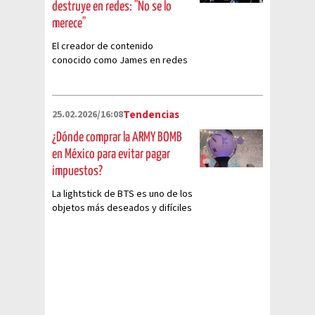
destruye en redes: "No se lo
merece"
El creador de contenido
conocido como James en redes
sociales se ha llenado de
comentarios de odio por no ser
fan de BTS
25.02.2026/16:08
Tendencias
¿Dónde comprar la ARMY BOMB
en México para evitar pagar
impuestos?
La lightstick de BTS es uno de los
objetos más deseados y difíciles
de encontrar por el fandom