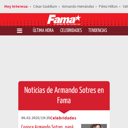
César Gastélum
Armando Hernández
Pérez Hilton
Yah
ÚLTIMA HORA
CELEBRIDADES
TENDENCIAS
SALUD Y 
Noticias de Armando Sotres en
Fama
06.02.2023/19:25
Celebridades
Conoce Armando Sotres, papá