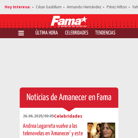
César Gastélum
Armando Hernández
Pérez Hilton
Yah
ÚLTIMA HORA
CELEBRIDADES
TENDENCIAS
SALUD Y 
Noticias de Amanecer en Fama
26.06.2025/00:05
Celebridades
Andrea Legarreta vuelve a las
telenovelas en 'Amanecer' y este