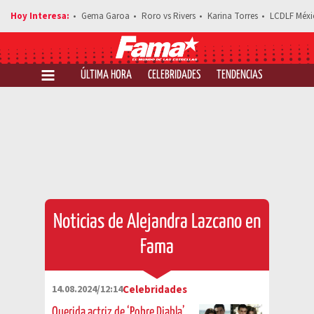
Gema Garoa
Roro vs Rivers
Karina Torres
LCDLF Méxi
ÚLTIMA HORA
CELEBRIDADES
TENDENCIAS
SALUD Y 
Noticias de Alejandra Lazcano en
Fama
14.08.2024/12:14
Celebridades
Querida actriz de ‘Pobre Diabla’