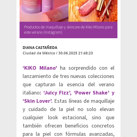
Productos de maquillaje y skincare de Kiko Milano para
este verano (Instagram)
DIANA CASTAÑEDA
Ciudad de México
/
30.06.2025 21:48:23
‘KIKO Milano’
ha sorprendido con el
lanzamiento de tres nuevas colecciones
que capturan la esencia del verano
italiano
: ‘Juicy Fizz’, ‘Power Shake’ y
‘Skin Lover’.
Estas líneas de maquillaje
y cuidado de la piel no solo elevan
cualquier look estacional, sino que
también ofrecen beneficios concretos
para la piel con fórmulas avanzadas,