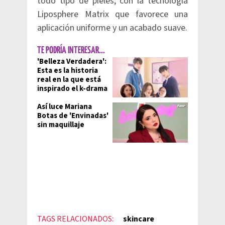
todo tipo de pieles, con la tecnología
Liposphere Matrix que favorece una
aplicación uniforme y un acabado suave.
TE PODRÍA INTERESAR...
'Belleza Verdadera':
Esta es la historia
real en la que está
inspirado el k-drama
Así luce Mariana
Botas de 'Envinadas'
sin maquillaje
TAGS RELACIONADOS:
skincare