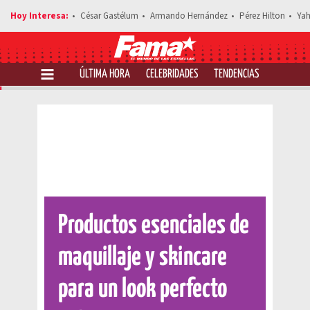
César Gastélum
Armando Hernández
Pérez Hilton
Yah
ÚLTIMA HORA
CELEBRIDADES
TENDENCIAS
SALUD Y 
Comparte esta noticia
Productos esenciales de
maquillaje y skincare
para un look perfecto