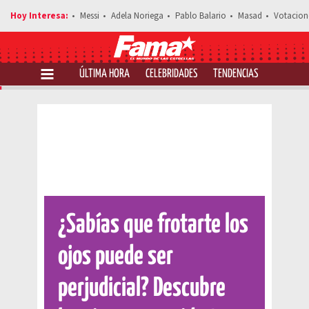
Messi
Adela Noriega
Pablo Balario
Masad
Votacion
ÚLTIMA HORA
CELEBRIDADES
TENDENCIAS
SALUD Y 
Comparte esta noticia
¿Sabías que frotarte los
ojos puede ser
perjudicial? Descubre