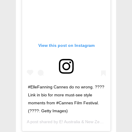
View this post on Instagram
#ElleFanning Cannes do no wrong. ????
Link in bio for more must-see style
moments from #Cannes Film Festival.
(????: Getty Images)
A post shared by
E! Australia & New Zealand
(@eonline