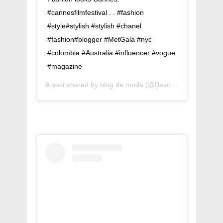
#cannesfilmfestival . . #fashion
#style#stylish #stylish #chanel
#fashion#blogger #MetGala #nyc
#colombia #Australia #influencer #vogue
#magazine
A post shared by
blog de moda
(@ljlevogue) on
May 23,