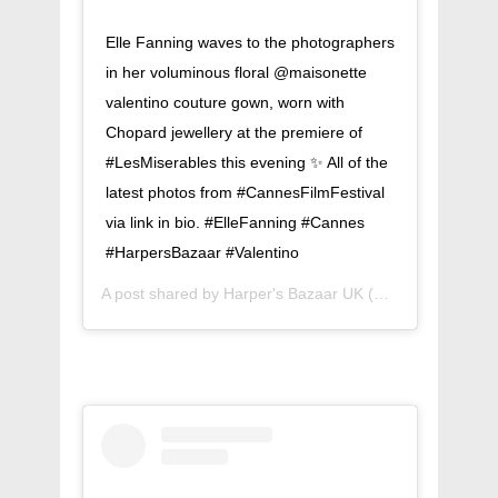
Elle Fanning waves to the photographers
in her voluminous floral @maisonette
valentino couture gown, worn with
Chopard jewellery at the premiere of
#LesMiserables this evening ✨ All of the
latest photos from #CannesFilmFestival
via link in bio. #ElleFanning #Cannes
#HarpersBazaar #Valentino
A post shared by
Harper's Bazaar UK
(@bazaaruk) on
M