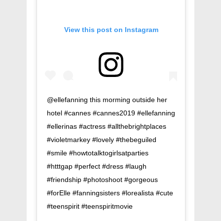
View this post on Instagram
@ellefanning this morming outside her
hotel #cannes #cannes2019 #ellefanning
#ellerinas #actress #allthebrightplaces
#violetmarkey #lovely #thebeguiled
#smile #howtotalktogirlsatparties
#htttgap #perfect #dress #laugh
#friendship #photoshoot #gorgeous
#forElle #fanningsisters #lorealista #cute
#teenspirit #teenspiritmovie