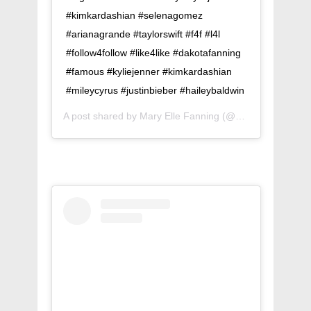
#kimkardashian #selenagomez
#arianagrande #taylorswift #f4f #l4l
#follow4follow #like4like #dakotafanning
#famous #kyliejenner #kimkardashian
#mileycyrus #justinbieber #haileybaldwin
A post shared by
Mary Elle Fanning
(@beautyfanning) on