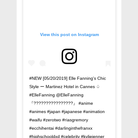
View this post on Instagram
#NEW [05/20/2019] Elle Fanning's Chic
Style ー Martinez Hotel in Cannes ♤
#ElleFanning @ElleFanning
『????????????????』 #anime
#animes #japan #japanese #animation
#waifu #zerotwo #riasgremory
#ecchihentai #darlinginthefranxx
#highschooldxd #celebrity #kyliejenner