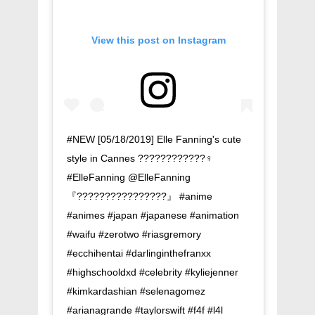
View this post on Instagram
#NEW [05/18/2019] Elle Fanning's cute
style in Cannes ????????????‍♀️
#ElleFanning @ElleFanning
『????????????????』 #anime
#animes #japan #japanese #animation
#waifu #zerotwo #riasgremory
#ecchihentai #darlinginthefranxx
#highschooldxd #celebrity #kyliejenner
#kimkardashian #selenagomez
#arianagrande #taylorswift #f4f #l4l