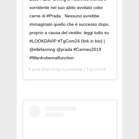
sorridente nel suo abito avvitato color
carne di #Prada . Nessuno avrebbe
immaginato quello che è successo dopo,
proprio a causa del vestito: leggi tutto su
#LOOKDAVIP #TgCom24 (link in bio) |
@ellefanning @prada #Cannes2019
#Wardrobemalfunction
A post shared by
Lookdavip | TgCom24
(@lookdavip) on