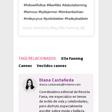
#follow4follow #like4like #dakotafanning
#famous #kyliejenner #kimkardashian
#mileycyrus #justinbieber #haileybaldwin
A post shared by
Mary Elle Fanning
(@beautyfanning) on
TAGS RELACIONADOS:
Elle Fanning
Cannes
Vestidos cannes
Diana Castañeda
diana.castaneda@milenio.com
Coordinadora editorial de Revista
Fama, me especializo en temas
de estilo de vida y celebridades,
pero disfruto especialmente
escribir sobre moda y belleza,