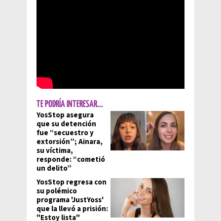
TE PODRÍA INTERESAR...
YosStop asegura
que su detención
fue “secuestro y
extorsión”; Ainara,
su víctima,
responde: “cometió
un delito”
YosStop regresa con
su polémico
programa 'JustYoss'
que la llevó a prisión:
"Estoy lista"