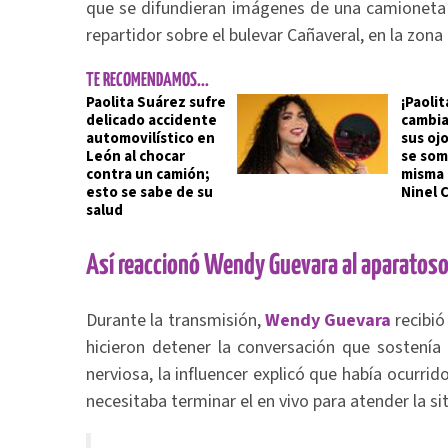
que se difundieran imágenes de una camioneta
repartidor sobre el bulevar Cañaveral, en la zon
TE RECOMENDAMOS...
Paolita Suárez sufre
¡Paoli
delicado accidente
cambia
automovilístico en
sus oj
León al chocar
se som
contra un camión;
misma 
esto se sabe de su
Ninel 
salud
Así reaccionó Wendy Guevara al aparatoso 
Durante la transmisión,
Wendy Guevara
recibió
hicieron detener la conversación que sostenía
nerviosa, la influencer explicó que había ocurri
necesitaba terminar el en vivo para atender la si