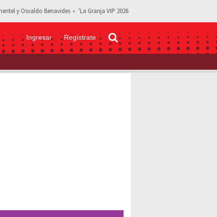
entel y Osvaldo Benavides
'La Granja VIP 2026
Ingresar
Regístrate
uárez en plena transmisión en vivo: “pasó algo medio turbio”