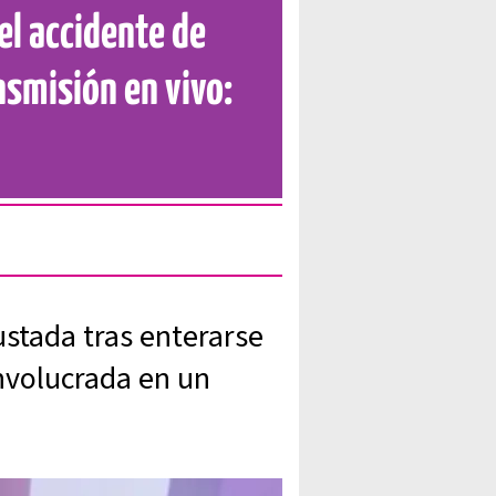
l accidente de
nsmisión en vivo:
ustada tras enterarse
nvolucrada en un