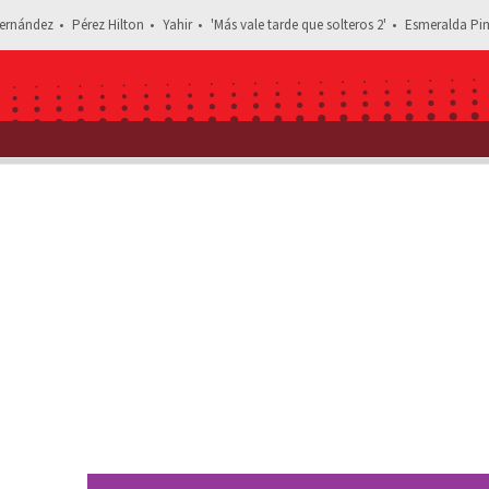
ernández
Pérez Hilton
Yahir
'Más vale tarde que solteros 2'
Esmeralda Pim
Estás leyendo: Wendy Guevara se entera del accidente de Paolita S