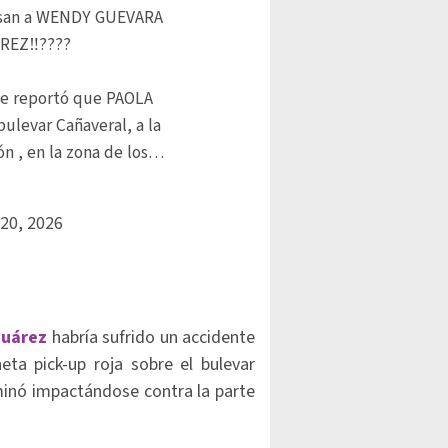
isan a WENDY GUEVARA
ÁREZ‼️????
se reportó que PAOLA
bulevar Cañaveral, a la
ón , en la zona de los…
20, 2026
Suárez
habría sufrido un accidente
ta pick-up roja sobre el bulevar
rminó impactándose contra la parte