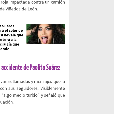
 roja impactada contra un camión
a de Viñedos de León.
ta Suárez
rá el color de
os! Revela que
eterá a la
cirugía que
Conde
accidente de Paolita Suárez
 varias llamadas y mensajes que la
 con sus seguidores. Visiblemente
do “algo medio turbio” y señaló que
tuación.