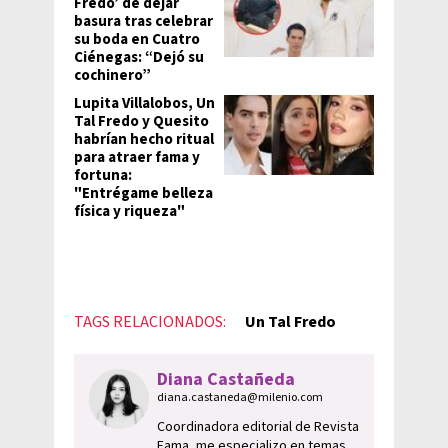
Fredo’ de dejar
basura tras celebrar
su boda en Cuatro
Ciénegas: “Dejó su
cochinero”
Lupita Villalobos, Un
Tal Fredo y Quesito
habrían hecho ritual
para atraer fama y
fortuna:
"Entrégame belleza
física y riqueza"
TAGS RELACIONADOS:
Un Tal Fredo
Diana Castañeda
diana.castaneda@milenio.com
Coordinadora editorial de Revista
Fama, me especializo en temas