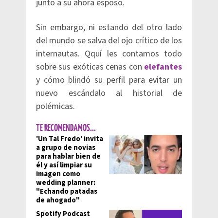
junto a su ahora esposo.
Sin embargo, ni estando del otro lado
del mundo se salva del ojo crítico de los
internautas. Qquí les contamos todo
sobre sus exóticas cenas con
elefantes
y cómo blindó su perfil para evitar un
nuevo escándalo al historial de
polémicas.
TE RECOMENDAMOS...
'Un Tal Fredo' invita
a grupo de novias
para hablar bien de
él y así limpiar su
imagen como
wedding planner:
"Echando patadas
de ahogado"
Spotify Podcast