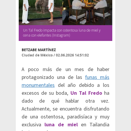
Un Tal Fredo impacta con ostentosa luna de miel y
cena con elefantes (Instagram)
BETZABE MARTÍNEZ
Ciudad de México
/
02.06.2026 14:51:02
A poco más de un mes de haber
protagonizado una de las
funas más
monumentales
del año debido a los
excesos de su boda,
Un Tal Fredo
ha
dado de qué hablar otra vez.
Actualmente, se encuentra disfrutando
de una ostentosa, paradisíaca y muy
exclusiva
luna de miel
en Tailandia