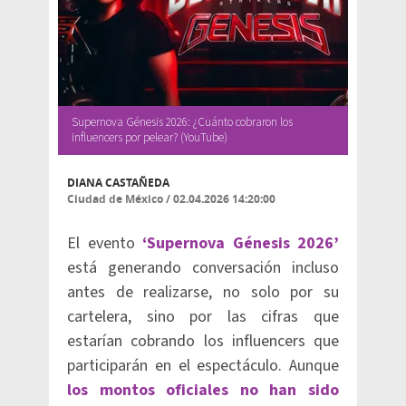
Supernova Génesis 2026: ¿Cuánto cobraron los
influencers por pelear? (YouTube)
DIANA CASTAÑEDA
Ciudad de México
/
02.04.2026 14:20:00
El evento
‘Supernova Génesis 2026’
está generando conversación incluso
antes de realizarse, no solo por su
cartelera, sino por las cifras que
estarían cobrando los influencers que
participarán en el espectáculo. Aunque
los montos oficiales no han sido