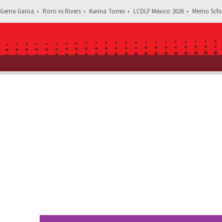
Gema Garoa
Roro vs Rivers
Karina Torres
LCDLF México 2026
Memo Schu
Estás leyendo: Participante de ‘Survivor' sufre ampu