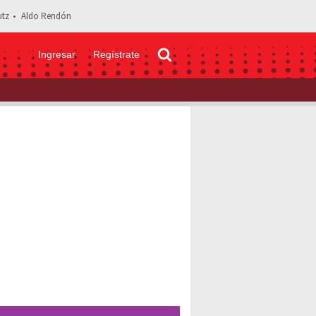
tz
Aldo Rendón
Ingresar
Regístrate
tación de su pierna tras grave accidente; suspenden el reality