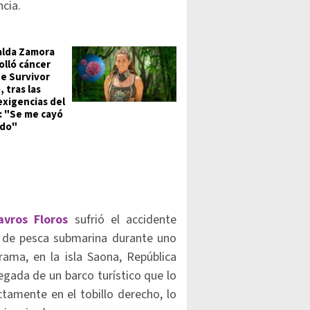
cia.
lda Zamora
olló cáncer
e Survivor
 tras las
exigencias del
y: "Se me cayó
ndo"
avros Floros
sufrió el accidente
s de pesca submarina durante uno
ama, en la isla Saona, República
egada de un barco turístico que lo
ctamente en el tobillo derecho, lo