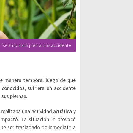
r' se amputa la pierna tras accidente
 de manera temporal luego de que
onocidos, sufriera un accidente
 sus piernas.
 realizaba una actividad acuática y
mpactó. La situación le provocó
 que ser trasladado de inmediato a