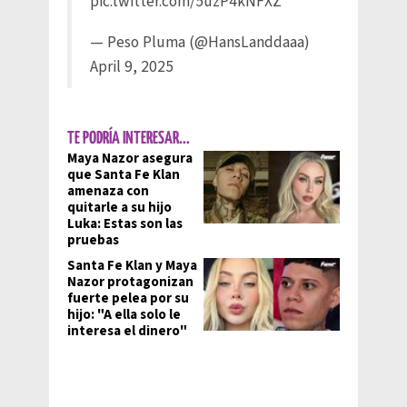
pic.twitter.com/5uzP4kNFXZ
— Peso Pluma (@HansLanddaaa)
April 9, 2025
TE PODRÍA INTERESAR...
Maya Nazor asegura
que Santa Fe Klan
amenaza con
quitarle a su hijo
Luka: Estas son las
pruebas
Santa Fe Klan y Maya
Nazor protagonizan
fuerte pelea por su
hijo: "A ella solo le
interesa el dinero"