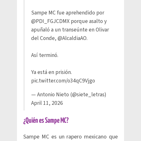
Sampe MC fue aprehendido por
@PDI_FGJCDMX
porque asalto y
apuñaló a un transeúnte en Olivar
del Conde,
@AlcaldiaAO
.
Así terminó.
Ya está en prisión.
pic.twitter.com/o34qC9Vjgo
— Antonio Nieto (@siete_letras)
April 11, 2026
¿Quién es Sampe MC?
Sampe MC es un rapero mexicano que