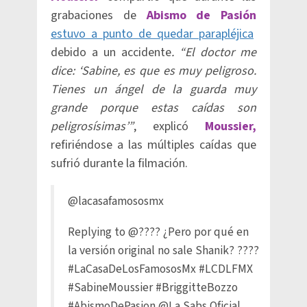
grabaciones de
Abismo de Pasión
estuvo a punto de quedar parapléjica
debido a un accidente
. “El doctor me
dice: ‘Sabine, es que es muy peligroso.
Tienes un ángel de la guarda muy
grande porque estas caídas son
peligrosísimas’”
, explicó
Moussier,
refiriéndose a las múltiples caídas que
sufrió durante la filmación.
@lacasafamososmx
Replying to @???? ¿Pero por qué en
la versión original no sale Shanik? ????
#LaCasaDeLosFamososMx
#LCDLFMX
#SabineMoussier
#BriggitteBozzo
#AbismoDePasion
@La Sabs Oficial