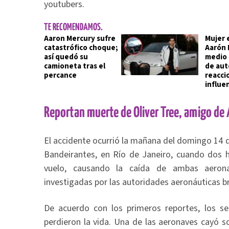
youtubers.
TE RECOMENDAMOS.
Aaron Mercury sufre
Mujer 
catastrófico choque;
Aarón 
así quedó su
medio 
camioneta tras el
de aut
percance
reacci
influe
Reportan muerte de Oliver Tree, amigo de
El accidente ocurrió la mañana del domingo 14 de
Bandeirantes, en Río de Janeiro, cuando dos h
vuelo, causando la caída de ambas aeron
investigadas por las autoridades aeronáuticas br
De acuerdo con los primeros reportes, los se
perdieron la vida. Una de las aeronaves cayó s