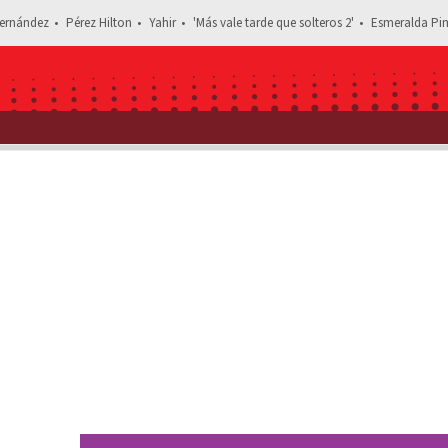
ernández
Pérez Hilton
Yahir
'Más vale tarde que solteros 2'
Esmeralda Pim
stás leyendo: Reportan muerte de Oliver Tree, amigo de Aaron Mercury;