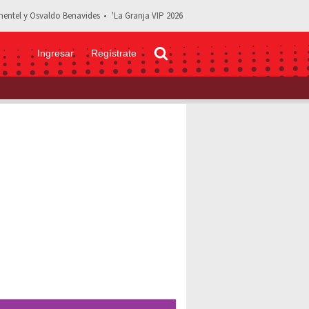
entel y Osvaldo Benavides
'La Granja VIP 2026
Ingresar
Regístrate
 sería víctima del accidente de helicóptero en Río de Janeiro