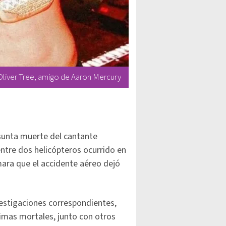
liver Tree, amigo de Aaron Mercury
esunta muerte del cantante
entre dos helicópteros ocurrido en
mara que el accidente aéreo dejó
vestigaciones correspondientes,
timas mortales, junto con otros