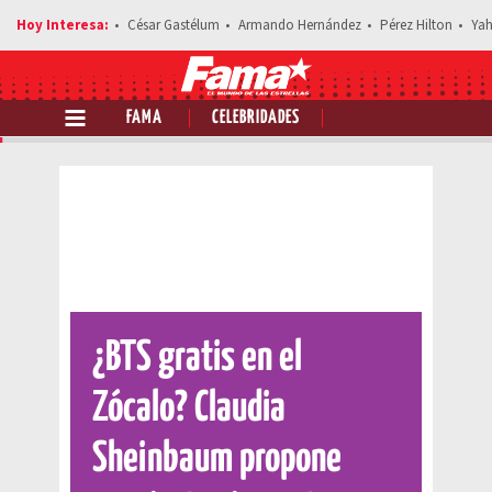
César Gastélum
Armando Hernández
Pérez Hilton
Yah
FAMA
CELEBRIDADES
Comparte esta noticia
¿BTS gratis en el
Zócalo? Claudia
Sheinbaum propone