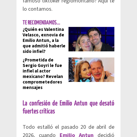
famoso tiktoker regiomontano? Aquí te
lo contamos.
TE RECOMENDAMOS...
¿Quién es Valentina
Velasco, exnovia de
Emilio Antun, a la
que admitió haberle
sido infiel?
¿Prometida de
Sergio Goyri le fue
infiel al actor
mexicano? Revelan
comprometedores
mensajes
La confesión de Emilio Antun que desató
fuertes críticas
Todo estalló el pasado 20 de abril de
2026, cuando
Emilio Antun
decidió