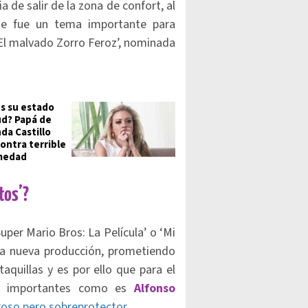
a de salir de la zona de confort, al
e fue un tema importante para
l malvado Zorro Feroz’, nominada
es su estado
ud? Papá de
da Castillo
contra terrible
medad
tos’?
per Mario Bros: La Película’ o ‘Mi
sta nueva producción, prometiendo
aquillas y es por ello que para el
des importantes como es
Alfonso
oso pero sobreprotector
.