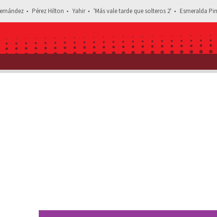
ernández
Pérez Hilton
Yahir
'Más vale tarde que solteros 2'
Esmeralda Pim
Estás leyendo: Poncho Herrera y Fernanda Castillo, los acto