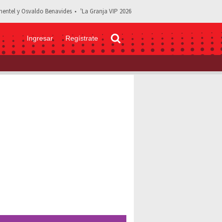
entel y Osvaldo Benavides
'La Granja VIP 2026
Ingresar
Regístrate
res de doblaje de ‘Patos’, la nueva cinta animada de Universal