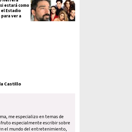
 Herrera
 si estará como
 el Estadio
 para ver a
a Castillo
ama, me especializo en temas de
isfruto especialmente escribir sobre
én el mundo del entretenimiento,