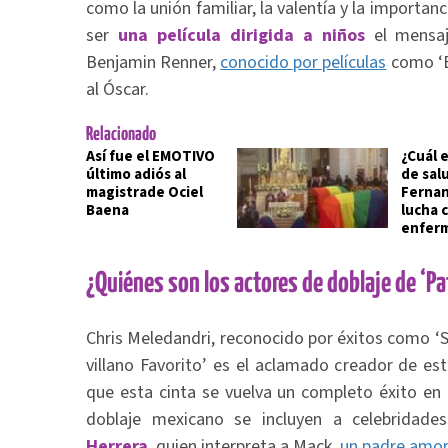
como la unión familiar, la valentía y la importanci
ser
una película dirigida a niños
el mensaj
Benjamin Renner,
conocido por películas
como ‘E
al Óscar.
Relacionado
Así fue el EMOTIVO
¿Cuál 
último adiós al
de sal
magistrade Ociel
Fernan
Baena
lucha 
enfer
¿Quiénes son los actores de doblaje de ‘Pa
Chris Meledandri, reconocido por éxitos como ‘Su
villano Favorito’ es el aclamado creador de e
que esta cinta se vuelva un completo éxito en t
doblaje mexicano se incluyen a celebrida
Herrera
, quien interpreta a Mack,
un padre amor