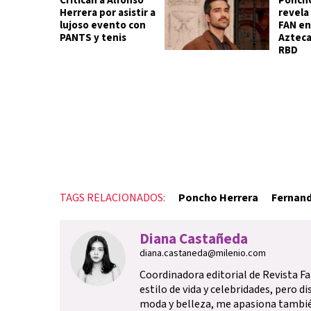
Critican a Alfonso
Poncho
Herrera por asistir a
revela
lujoso evento con
FAN en
PANTS y tenis
Azteca
RBD
TAGS RELACIONADOS:
Poncho Herrera
Fernand
Diana Castañeda
diana.castaneda@milenio.com
Coordinadora editorial de Revista F
estilo de vida y celebridades, pero d
moda y belleza, me apasiona tambi