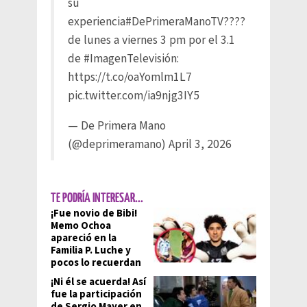
su
experiencia
#DePrimeraManoTV
????
de lunes a viernes 3 pm por el 3.1
de
#ImagenTelevisión
:
https://t.co/oaYomlm1L7
pic.twitter.com/ia9njg3IY5
— De Primera Mano
(@deprimeramano)
April 3, 2026
TE PODRÍA INTERESAR...
¡Fue novio de Bibi!
Memo Ochoa
apareció en la
Familia P. Luche y
pocos lo recuerdan
¡Ni él se acuerda! Así
fue la participación
de Sergio Mayer en